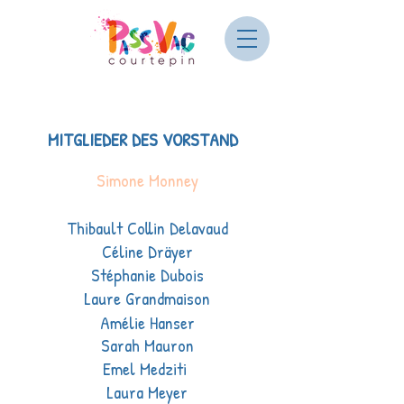
MITGLIEDER DES VORSTAND
Simone Monney
Thibault Collin Delavaud
Céline Dräyer
Stéphanie Dubois
Laure Grandmaison
Amélie Hanser
Sarah Mauron
Emel Medziti
Laura Meyer